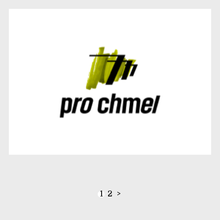
1
2
>